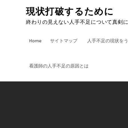
Skip
現状打破するために
to
content
終わりの見えない人手不足について真剣
Home
サイトマップ
人手不足の現状を
看護師の人手不足の原因とは